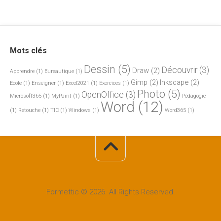
Mots clés
Dessin
(5)
Découvrir
(3)
Draw
(2)
Apprendre
(1)
Bureautique
(1)
Gimp
(2)
Inkscape
(2)
Ecole
(1)
Enseigner
(1)
Excel2021
(1)
Exercices
(1)
Photo
(5)
OpenOffice
(3)
Microsoft365
(1)
MyPaint
(1)
Pédagogie
Word
(12)
(1)
Retouche
(1)
TIC
(1)
Windows
(1)
Word365
(1)
Formettic © 2026. All Rights Reserved.