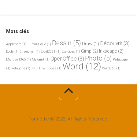
Mots clés
Dessin
(5)
Découvrir
(3)
Draw
(2)
Apprendre
(1)
Bureautique
(1)
Gimp
(2)
Inkscape
(2)
Ecole
(1)
Enseigner
(1)
Excel2021
(1)
Exercices
(1)
Photo
(5)
OpenOffice
(3)
Microsoft365
(1)
MyPaint
(1)
Pédagogie
Word
(12)
(1)
Retouche
(1)
TIC
(1)
Windows
(1)
Word365
(1)
Formettic © 2026. All Rights Reserved.