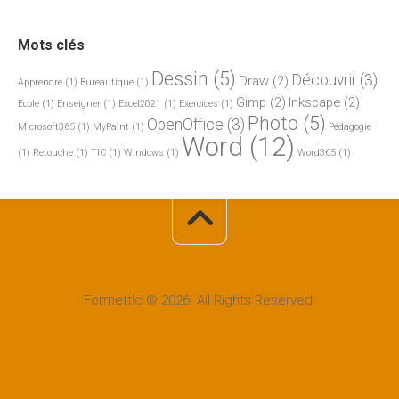
Mots clés
Dessin
(5)
Découvrir
(3)
Draw
(2)
Apprendre
(1)
Bureautique
(1)
Gimp
(2)
Inkscape
(2)
Ecole
(1)
Enseigner
(1)
Excel2021
(1)
Exercices
(1)
Photo
(5)
OpenOffice
(3)
Microsoft365
(1)
MyPaint
(1)
Pédagogie
Word
(12)
(1)
Retouche
(1)
TIC
(1)
Windows
(1)
Word365
(1)
Formettic © 2026. All Rights Reserved.