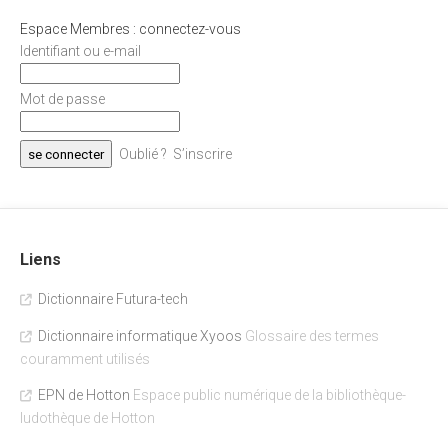
Espace Membres : connectez-vous
Identifiant ou e-mail
Mot de passe
Oublié ?
S’inscrire
Liens
Dictionnaire Futura-tech
Dictionnaire informatique Xyoos
Glossaire des termes
couramment utilisés
EPN de Hotton
Espace public numérique de la bibliothèque-
ludothèque de Hotton