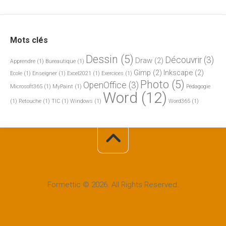
Mots clés
Dessin
(5)
Découvrir
(3)
Draw
(2)
Apprendre
(1)
Bureautique
(1)
Gimp
(2)
Inkscape
(2)
Ecole
(1)
Enseigner
(1)
Excel2021
(1)
Exercices
(1)
Photo
(5)
OpenOffice
(3)
Microsoft365
(1)
MyPaint
(1)
Pédagogie
Word
(12)
(1)
Retouche
(1)
TIC
(1)
Windows
(1)
Word365
(1)
Formettic © 2026. All Rights Reserved.