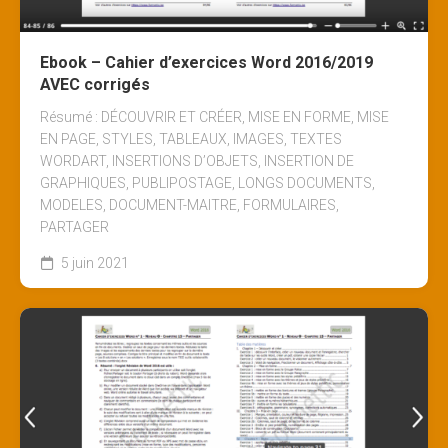
Ebook – Cahier d’exercices Word 2016/2019
AVEC corrigés
Résumé : DÉCOUVRIR ET CRÉER, MISE EN FORME, MISE
EN PAGE, STYLES, TABLEAUX, IMAGES, TEXTES
WORDART, INSERTIONS D’OBJETS, INSERTION DE
GRAPHIQUES, PUBLIPOSTAGE, LONGS DOCUMENTS,
MODELES, DOCUMENT-MAITRE, FORMULAIRES,
PARTAGER
5 juin 2021