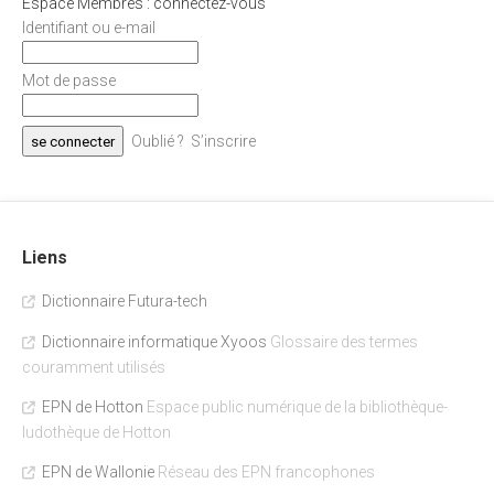
Espace Membres : connectez-vous
Identifiant ou e-mail
Mot de passe
Oublié ?
S’inscrire
Liens
Dictionnaire Futura-tech
Dictionnaire informatique Xyoos
Glossaire des termes
couramment utilisés
EPN de Hotton
Espace public numérique de la bibliothèque-
ludothèque de Hotton
EPN de Wallonie
Réseau des EPN francophones