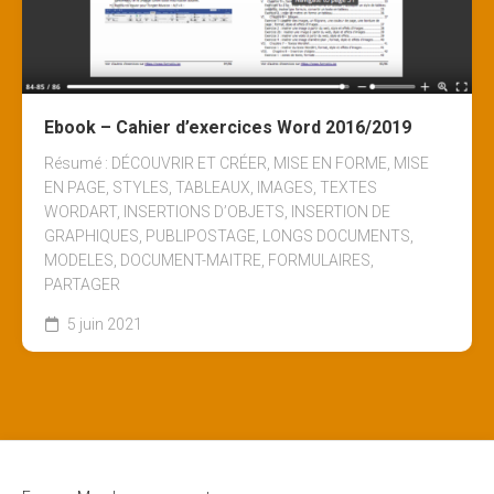
Ebook – Cahier d’exercices Word 2016/2019
Résumé : DÉCOUVRIR ET CRÉER, MISE EN FORME, MISE
EN PAGE, STYLES, TABLEAUX, IMAGES, TEXTES
WORDART, INSERTIONS D’OBJETS, INSERTION DE
GRAPHIQUES, PUBLIPOSTAGE, LONGS DOCUMENTS,
MODELES, DOCUMENT-MAITRE, FORMULAIRES,
PARTAGER
5 juin 2021