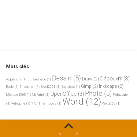
Mots clés
Dessin
(5)
Découvrir
(3)
Draw
(2)
Apprendre
(1)
Bureautique
(1)
Gimp
(2)
Inkscape
(2)
Ecole
(1)
Enseigner
(1)
Excel2021
(1)
Exercices
(1)
Photo
(5)
OpenOffice
(3)
Microsoft365
(1)
MyPaint
(1)
Pédagogie
Word
(12)
(1)
Retouche
(1)
TIC
(1)
Windows
(1)
Word365
(1)