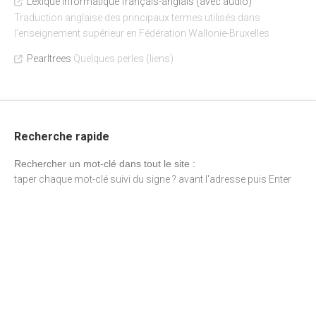
Lexique informatique français-anglais (avec audio)
Traduction anglaise des principaux termes utilisés dans
l’enseignement supérieur en Fédération Wallonie-Bruxelles
Pearltrees
Quelques perles (liens)
Recherche rapide
Rechercher un mot-clé dans tout le site :
taper chaque mot-clé suivi du signe ? avant l'adresse puis Enter