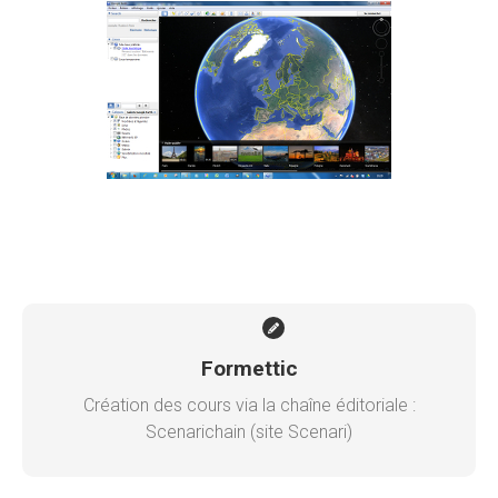
Formettic
Création des cours via la chaîne éditoriale :
Scenarichain (site Scenari)