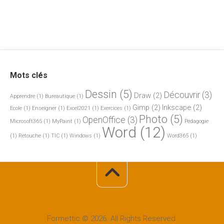
Mots clés
Dessin
(5)
Découvrir
(3)
Draw
(2)
Apprendre
(1)
Bureautique
(1)
Gimp
(2)
Inkscape
(2)
Ecole
(1)
Enseigner
(1)
Excel2021
(1)
Exercices
(1)
Photo
(5)
OpenOffice
(3)
Microsoft365
(1)
MyPaint
(1)
Pédagogie
Word
(12)
(1)
Retouche
(1)
TIC
(1)
Windows
(1)
Word365
(1)
Formettic © 2026. All Rights Reserved.