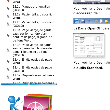
Word
12.1b. Marges et orientation
Pour voir la présentat
(OO/LO)
d'accès rapide
:
12.2a. Papier, taille, disposition
Word
12.2b. Papier, taille, disposition
(OO/LO)
b) Dans OpenOffice et
12.3a. Page vierge, de garde,
saut, section, arrière-plan,
bordure de page, filigrane, nr
de ligne Word
12.3b. Page vierge, de garde,
saut, arrière-plan, bordure de
page, filigrane, nr de ligne
(OO/LO)
12.4a. Entête et pied de page
Pour voir la présentat
Word
d'outils Standard.
12.4b. Entête et pied de page
(OO/LO)
12.5a. Disposition en colonnes
Word
12.5b. Disposition en colonnes
(OO/LO)
Exercice : Tester vos
connaissances
Tester vos connaissances
Quiz 1 : Auto-évaluation des
connaissances de base