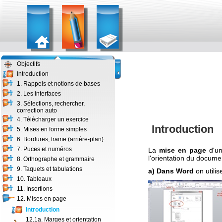
Objectifs
Introduction
1. Rappels et notions de bases
2. Les interfaces
3. Sélections, rechercher,
correction auto
4. Télécharger un exercice
Introduction
5. Mises en forme simples
6. Bordures, trame (arrière-plan)
7. Puces et numéros
La
mise en page
d'un
l'orientation du docume
8. Orthographe et grammaire
9. Taquets et tabulations
a) Dans Word
on utilis
10. Tableaux
11. Insertions
12. Mises en page
Introduction
12.1a. Marges et orientation