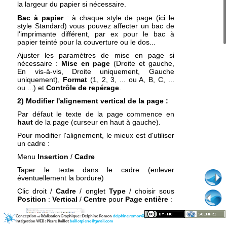
la largeur du papier si nécessaire.
Bac à papier
: à chaque style de page (ici le
style Standard) vous pouvez affecter un bac de
l'imprimante différent, par ex pour le bac à
papier teinté pour la couverture ou le dos...
Ajuster les paramètres de mise en page si
nécessaire :
Mise en page
(Droite et gauche,
En vis-à-vis, Droite uniquement, Gauche
uniquement),
Format
(1, 2, 3, ... ou A, B, C, ...
ou ...) et
Contrôle de repérage
.
2) Modifier l'alignement vertical de la page :
Par défaut le texte de la page commence en
haut
de la page (curseur en haut à gauche).
Pour modifier l'alignement, le mieux est d'utiliser
un cadre :
Menu
Insertion
/
Cadre
Taper le texte dans le cadre (enlever
éventuellement la bordure)
Clic droit /
Cadre
/ onglet
Type
/ choisir sous
Position
:
Vertical
/
Centre
pour
Page entière
: