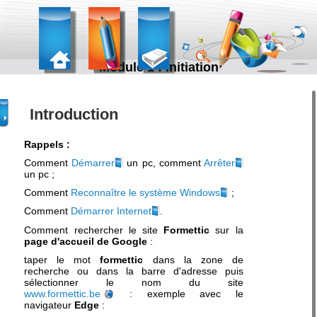
Module 1 : Initiation
Introduction
Rappels :
Comment
Démarrer
un pc, comment
Arrêter
un pc ;
Comment
Reconnaître le système Windows
;
Comment
Démarrer Internet
.
Comment rechercher le site
Formettic
sur la
page d'accueil de Google
:
taper le mot
formettic
dans la zone de
recherche ou dans la barre d'adresse puis
sélectionner le nom du site
www.formettic.be
: exemple avec le
navigateur
Edge
: