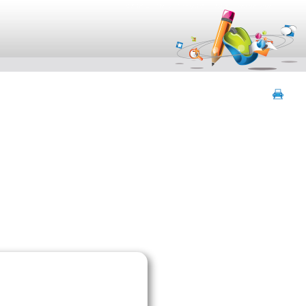
contenu
menu
navigation
outils
pied de page