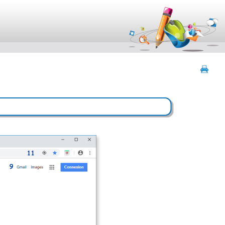
contenu
menu
navigation
outils
pied de page