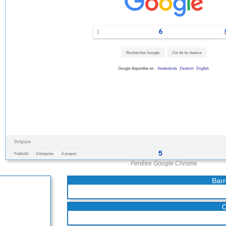
Fenêtre Google Chrome
Barr
O