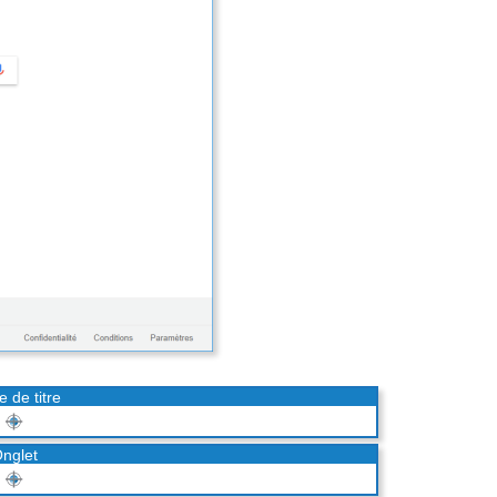
e de titre
nglet