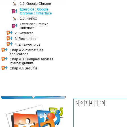
1.5. Google Chrome
Exercice : Google
Chrome : l'interface
1.6. Firefox
Exercice : Firefox :
l'interface
2. S'exercer
3. Rechercher
4. En savoir plus
Chap 4.2 Internet : les
applications
Chap 4.3 Quelques services
Internet gratuits
Chap 4.4 Sécurité
6
9
7
4
1
10