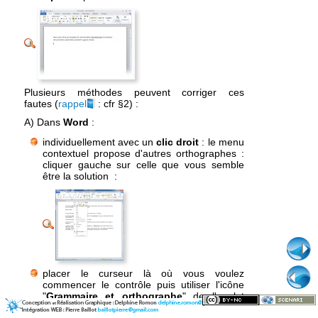
Plusieurs méthodes peuvent corriger ces
fautes (
rappel
: cfr §2) :
A) Dans
Word
:
individuellement avec un
clic droit
: le menu
contextuel propose d'autres orthographes :
cliquer gauche sur celle que vous semble
être la solution :
placer le curseur là où vous voulez
commencer le contrôle puis utiliser l'icône
"
Grammaire et orthographe
" de l'onglet
Révision
ou le menu
Outils
/
Grammaire et